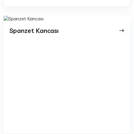
Spanzet Kancası
east