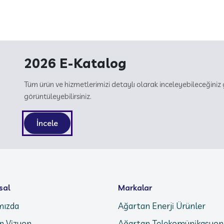
2026 E-Katalog
Tüm ürün ve hizmetlerimizi detaylı olarak inceleyebileceğin
görüntüleyebilirsiniz.
İncele
sal
Markalar
mızda
Ağartan Enerji Ürünler
n Vizyon
Ağartan Telekomünikasyon