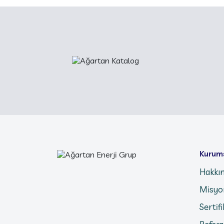
Kurum
Hakkı
Misyo
Sertif