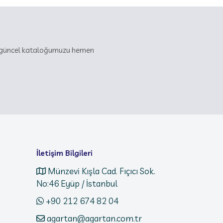
iz güncel kataloğumuzu hemen
İletişim Bilgileri
Münzevi Kışla Cad. Fıçıcı Sok.
No:46 Eyüp / İstanbul
+90 212 674 82 04
agartan@agartan.com.tr