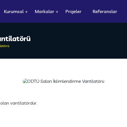
Kurumsal
Markalar
Projeler
Referanslar
ntilatörü
latörü
lan vantilatördür.