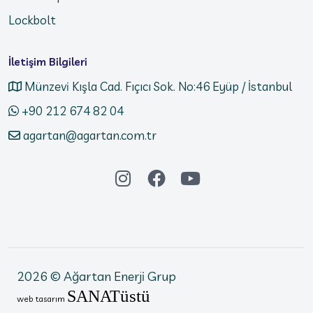
Lockbolt
İletişim Bilgileri
Münzevi Kışla Cad. Fıçıcı Sok. No:46 Eyüp / İstanbul
+90 212 674 82 04
agartan@agartan.com.tr
2026 © Ağartan Enerji Grup
üstü
SANAT
web tasarım